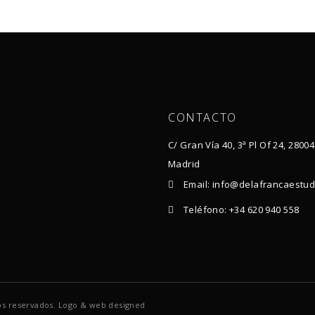
CONTACTO
C/ Gran Vía 40, 3ª Pl Of 24, 28004
Madrid
Email: info@delafrancaestu
Teléfono: +34 620 940 558
s reservados. Logo & web designed