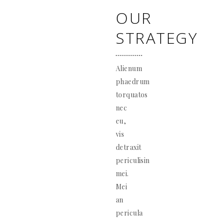
OUR
STRATEGY
Alienum
phaedrum
torquatos
nec
eu,
vis
detraxit
periculisin
mei.
Mei
an
pericula