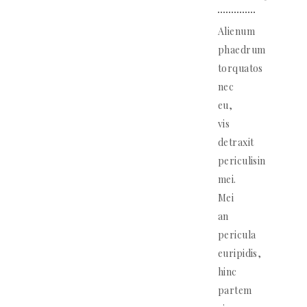
Alienum
phaedrum
torquatos
nec
eu,
vis
detraxit
periculisin
mei.
Mei
an
pericula
euripidis,
hinc
partem