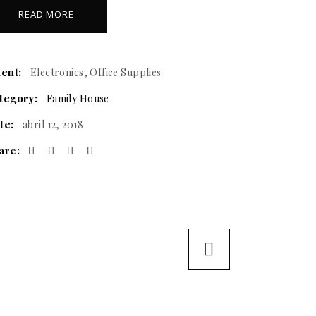
READ MORE
ient:
Electronics, Office Supplies
tegory:
Family House
te:
abril 12, 2018
are: