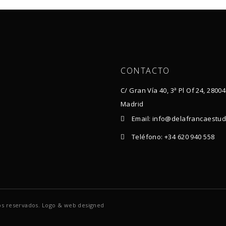
CONTACTO
C/ Gran Vía 40, 3ª Pl Of 24, 28004
Madrid
Email: info@delafrancaestu
Teléfono: +34 620 940 558
s reservados. Logo & web designed