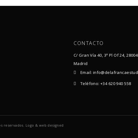
CONTACTO
C/ Gran Vía 40, 3ª Pl Of 24, 28004
Madrid
Email: info@delafrancaestu
Teléfono: +34 620 940 558
s reservados. Logo & web designed