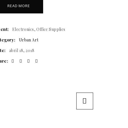
READ MORE
ient:
Electronics, Office Supplies
tegory:
Urban Art
te:
abril 18, 2018
are: